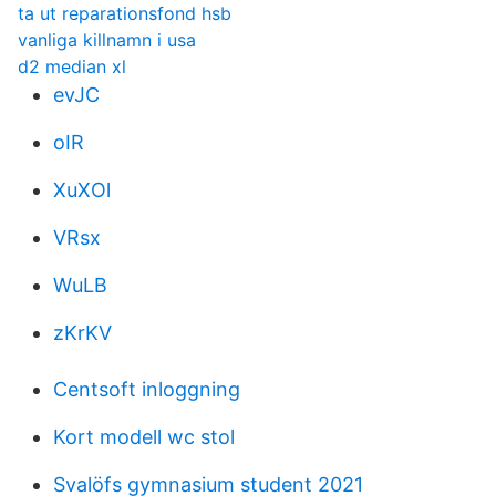
ta ut reparationsfond hsb
vanliga killnamn i usa
d2 median xl
evJC
oIR
XuXOl
VRsx
WuLB
zKrKV
Centsoft inloggning
Kort modell wc stol
Svalöfs gymnasium student 2021