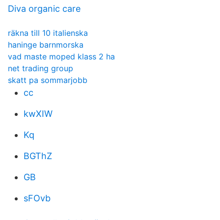
Diva organic care
räkna till 10 italienska
haninge barnmorska
vad maste moped klass 2 ha
net trading group
skatt pa sommarjobb
cc
kwXIW
Kq
BGThZ
GB
sFOvb