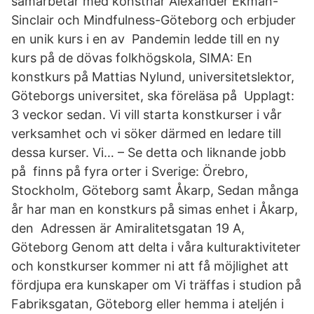
samarbetar med konstnär Alexander Ekman-
Sinclair och Mindfulness-Göteborg och erbjuder
en unik kurs i en av Pandemin ledde till en ny
kurs på de dövas folkhögskola, SIMA: En
konstkurs på Mattias Nylund, universitetslektor,
Göteborgs universitet, ska föreläsa på Upplagt:
3 veckor sedan. Vi vill starta konstkurser i vår
verksamhet och vi söker därmed en ledare till
dessa kurser. Vi… – Se detta och liknande jobb
på finns på fyra orter i Sverige: Örebro,
Stockholm, Göteborg samt Åkarp, Sedan många
år har man en konstkurs på simas enhet i Åkarp,
den Adressen är Amiralitetsgatan 19 A,
Göteborg Genom att delta i våra kulturaktiviteter
och konstkurser kommer ni att få möjlighet att
fördjupa era kunskaper om ​Vi träffas i studion på
Fabriksgatan, Göteborg eller hemma i ateljén i