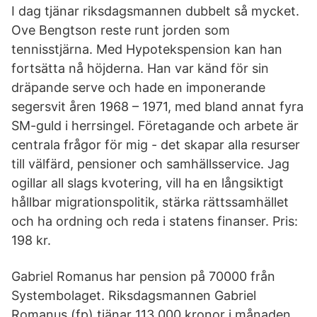
I dag tjänar riksdagsmannen dubbelt så mycket.
Ove Bengtson reste runt jorden som
tennisstjärna. Med Hypotekspension kan han
fortsätta nå höjderna. Han var känd för sin
dräpande serve och hade en imponerande
segersvit åren 1968 – 1971, med bland annat fyra
SM-guld i herrsingel. Företagande och arbete är
centrala frågor för mig - det skapar alla resurser
till välfärd, pensioner och samhällsservice. Jag
ogillar all slags kvotering, vill ha en långsiktigt
hållbar migrationspolitik, stärka rättssamhället
och ha ordning och reda i statens finanser. Pris:
198 kr.
Gabriel Romanus har pension på 70000 från
Systembolaget. Riksdagsmannen Gabriel
Romanus (fp) tjänar 113 000 kronor i månaden.