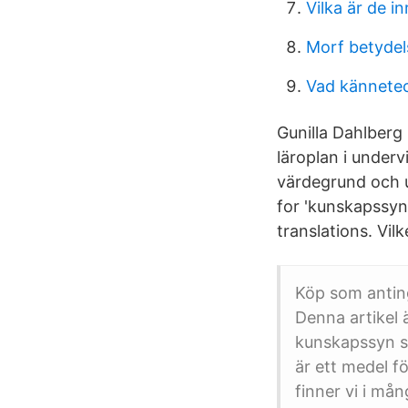
Vilka är de i
Morf betydel
Vad kännete
Gunilla Dahlberg
läroplan i underv
värdegrund och u
for 'kunskapssyn
translations. Vi
Köp som anting
Denna artikel 
kunskapssyn so
är ett medel f
finner vi i m