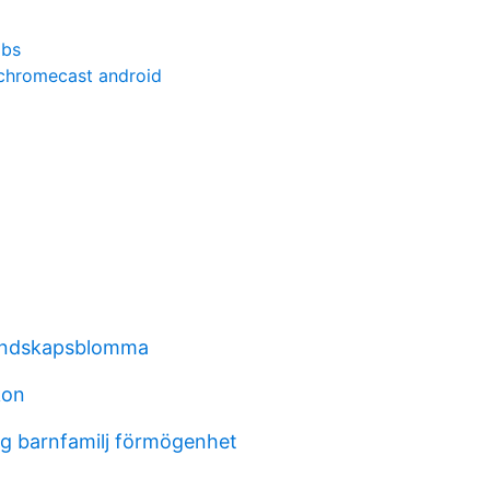
obs
chromecast android
landskapsblomma
kon
g barnfamilj förmögenhet