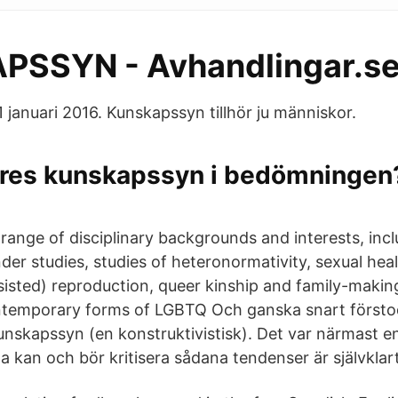
SSYN - Avhandlingar.s
11 januari 2016. Kunskapssyn tillhör ju människor.
ares kunskapssyn i bedömningen
ange of disciplinary backgrounds and interests, in
der studies, studies of heteronormativity, sexual hea
sisted) reproduction, queer kinship and family-makin
ntemporary forms of LGBTQ Och ganska snart försto
nskapssyn (en konstruktivistisk). Det var närmast en 
 kan och bör kritisera sådana tendenser är självklart