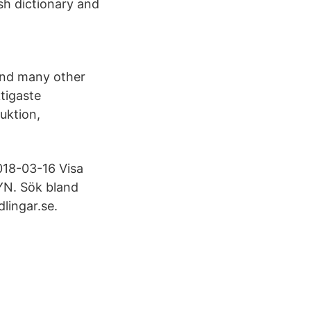
sh dictionary and
 and many other
tigaste
uktion,
018-03-16 Visa
YN. Sök bland
lingar.se.