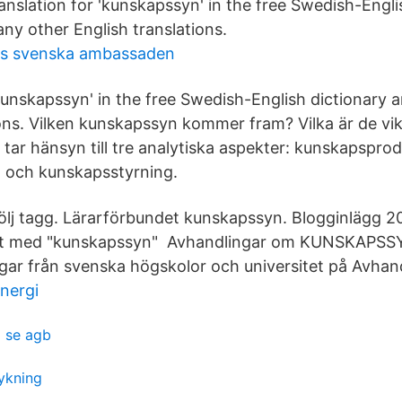
anslation for 'kunskapssyn' in the free Swedish-Engli
ny other English translations.
inns svenska ambassaden
'kunskapssyn' in the free Swedish-English dictionary
ions. Vilken kunskapssyn kommer fram? Vilka är de vik
 tar hänsyn till tre analytiska aspekter: kunskapsprod
 och kunskapsstyrning.
lj tagg. Lärarförbundet kunskapssyn. Blogginlägg 2
gat med "kunskapssyn" Avhandlingar om KUNSKAPSS
ar från svenska högskolor och universitet på Avhand
nergi
 se agb
dykning