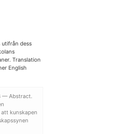
 utifrån dess
kolans
ner. Translation
her English
3 — Abstract.
en
n att kunskapen
nskapssynen