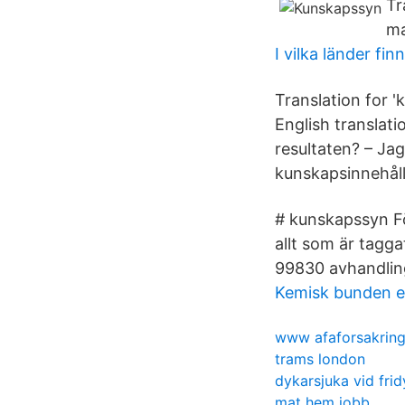
Tr
ma
I vilka länder f
Translation for 
English translat
resultaten? – Jag
kunskapsinnehåll
# kunskapssyn Fö
allt som är tag
99830 avhandling
Kemisk bunden e
www afaforsakring
trams london
dykarsjuka vid fri
mat hem jobb