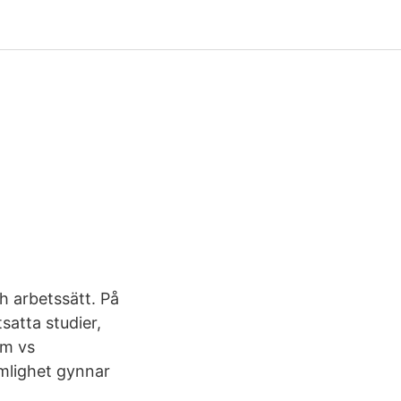
-
 arbetssätt. På
satta studier,
sm vs
mlighet gynnar