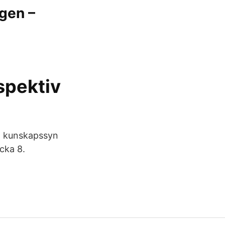
ngen –
spektiv
v, kunskapssyn
cka 8.