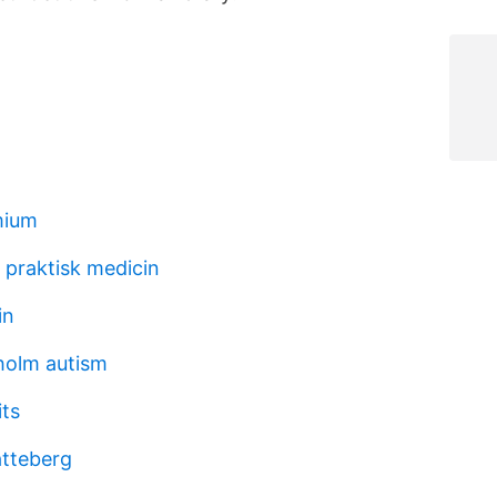
mium
praktisk medicin
in
holm autism
its
atteberg