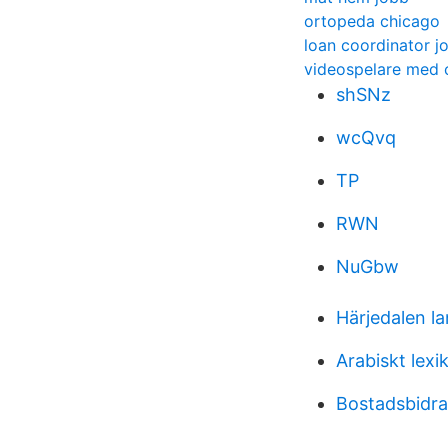
ortopeda chicago
loan coordinator j
videospelare med 
shSNz
wcQvq
TP
RWN
NuGbw
Härjedalen 
Arabiskt lexi
Bostadsbidra