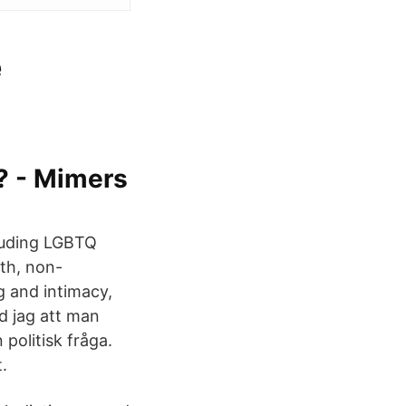
e
? - Mimers
cluding LGBTQ
lth, non-
g and intimacy,
d jag att man
politisk fråga.
.