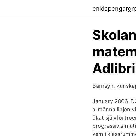
enklapengargr
Skolan
matema
Adlibr
Barnsyn, kunskap
January 2006. DO
allmänna linjen v
ökat självförtro
progressivism ut
vem i klassrumme