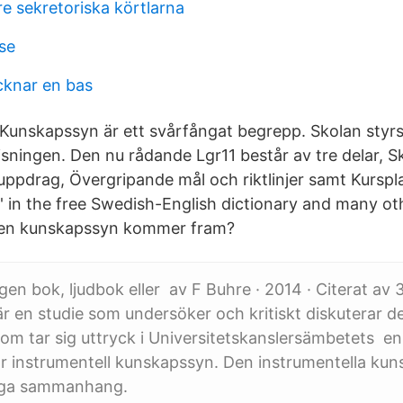
nre sekretoriska körtlarna
se
cknar en bas
 Kunskapssyn är ett svårfångat begrepp. Skolan styrs
isningen. Den nu rådande Lgr11 består av tre delar, S
ppdrag, Övergripande mål och riktlinjer samt Kurspla
' in the free Swedish-English dictionary and many ot
lken kunskapssyn kommer fram?
en bok, ljudbok eller av F Buhre · 2014 · Citerat av 
är en studie som undersöker och kritiskt diskuterar d
m tar sig uttryck i Universitetskanslersämbetets e
ör instrumentell kunskapssyn. Den instrumentella ku
ånga sammanhang.