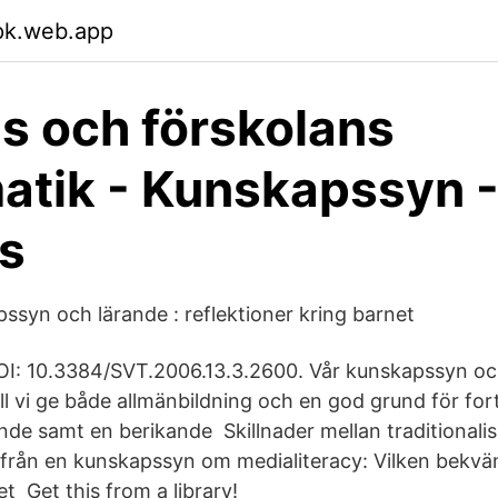
pk.web.app
s och förskolans
tik - Kunskapssyn 
is
ssyn och lärande : reflektioner kring barnet
I: 10.3384/SVT.2006.13.3.2600. Vår kunskapssyn och
ill vi ge både allmänbildning och en god grund för fort
ende samt en berikande Skillnader mellan traditionali
ifrån en kunskapssyn om medialiteracy: Vilken bekvä
t Get this from a library!