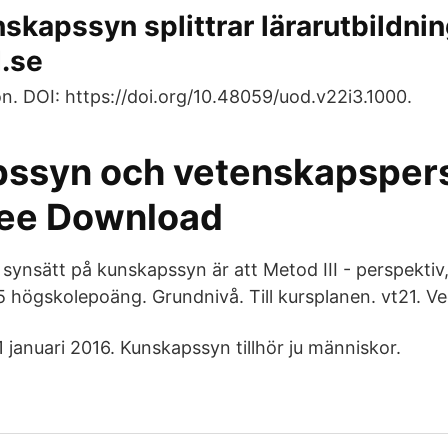
skapssyn splittrar lärarutbildni
.se
. DOI: https://doi.org/10.48059/uod.v22i3.1000.
ssyn och vetenskapsper
ree Download
 synsätt på kunskapssyn är att Metod III - perspekti
5 högskolepoäng. Grundnivå. Till kursplanen. vt21. Ve
11 januari 2016. Kunskapssyn tillhör ju människor.