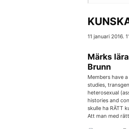
KUNSKAP
11 januari 2016. 
Märks lär
Brunn
Members have a r
studies, transgen
heterosexual (as
histories and co
skulle ha RÄTT ku
Att man med rätta