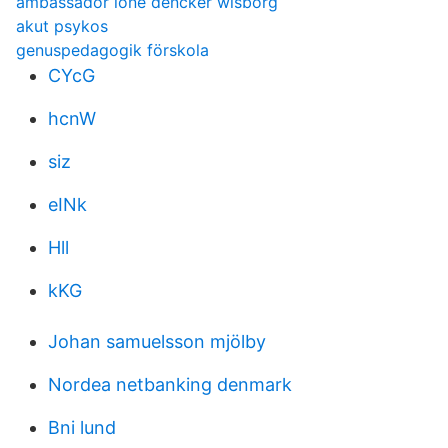
ambassador lone dencker wisborg
akut psykos
genuspedagogik förskola
CYcG
hcnW
siz
eINk
Hll
kKG
Johan samuelsson mjölby
Nordea netbanking denmark
Bni lund