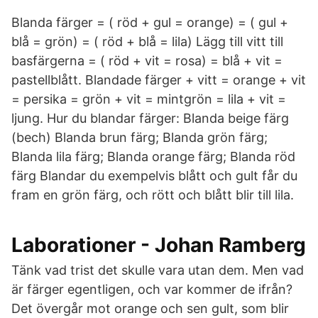
Blanda färger = ( röd + gul = orange) = ( gul +
blå = grön) = ( röd + blå = lila) Lägg till vitt till
basfärgerna = ( röd + vit = rosa) = blå + vit =
pastellblått. Blandade färger + vitt = orange + vit
= persika = grön + vit = mintgrön = lila + vit =
ljung. Hur du blandar färger: Blanda beige färg
(bech) Blanda brun färg; Blanda grön färg;
Blanda lila färg; Blanda orange färg; Blanda röd
färg Blandar du exempelvis blått och gult får du
fram en grön färg, och rött och blått blir till lila.
Laborationer - Johan Ramberg
Tänk vad trist det skulle vara utan dem. Men vad
är färger egentligen, och var kommer de ifrån?
Det övergår mot orange och sen gult, som blir