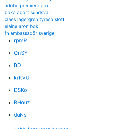
adobe premiere pro
boka abort sundsvall
claes lagergren tyresö slott
elaine aron bok
fn ambassadör sverige
rpmR
QnSY
BD
krKVU
DSKo
RHouz
duNs