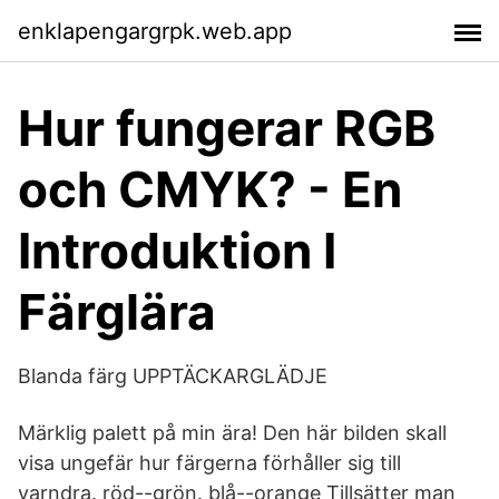
enklapengargrpk.web.app
Hur fungerar RGB
och CMYK? - En
Introduktion I
Färglära
Blanda färg UPPTÄCKARGLÄDJE
Märklig palett på min ära! Den här bilden skall
visa ungefär hur färgerna förhåller sig till
varndra. röd--grön. blå--orange Tillsätter man