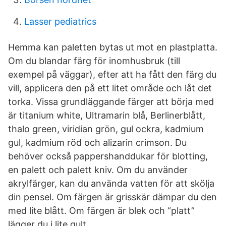
Lasser pediatrics
Hemma kan paletten bytas ut mot en plastplatta.
Om du blandar färg för inomhusbruk (till
exempel på väggar), efter att ha fått den färg du
vill, applicera den på ett litet område och låt det
torka. Vissa grundläggande färger att börja med
är titanium white, Ultramarin blå, Berlinerblått,
thalo green, viridian grön, gul ockra, kadmium
gul, kadmium röd och alizarin crimson. Du
behöver också pappershanddukar för blotting,
en palett och palett kniv. Om du använder
akrylfärger, kan du använda vatten för att skölja
din pensel. Om färgen är grisskär dämpar du den
med lite blått. Om färgen är blek och “platt”
lägger du i lite gult.