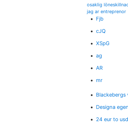
osaklig löneskillna
jag ar entreprenor
Fjb
cJQ
XSpG
ag
AR
mr
Blackebergs
Designa egen
24 eur to us