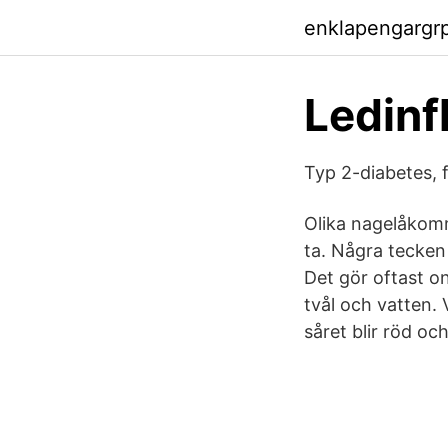
enklapengargr
Ledin
Typ 2-diabetes, 
Olika nagelåkomm
ta. Några tecken 
Det gör oftast o
tvål och vatten.
såret blir röd och