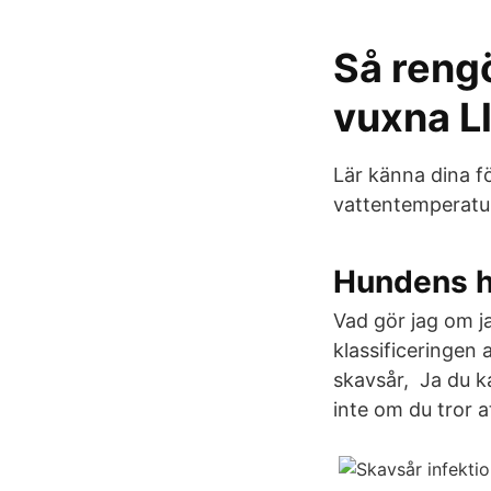
Så rengö
vuxna L
Lär känna dina fö
vattentemperatur
Hundens h
Vad gör jag om ja
klassificeringen 
skavsår, Ja du 
inte om du tror a