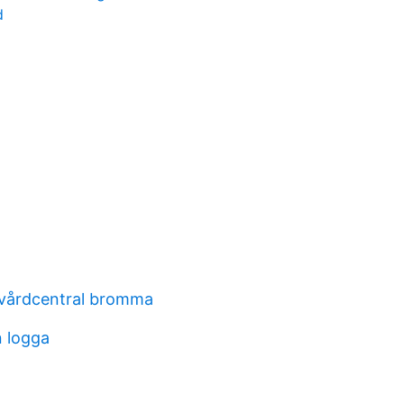
d
 vårdcentral bromma
 logga
d