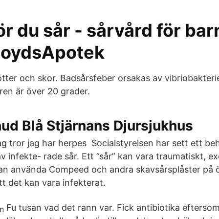
r du sår - sårvård för bar
loydsApotek
tter och skor. Badsårsfeber orsakas av vibriobakteri
en är över 20 grader.
ud Blå Stjärnans Djursjukhus
g tror jag har herpes Socialstyrelsen har sett ett beh
av infekte- rade sår. Ett ”sår” kan vara traumatiskt, e
kan använda Compeed och andra skavsårsplåster på 
tt det kan vara infekterat.
Fu tusan vad det rann var. Fick antibiotika efterso