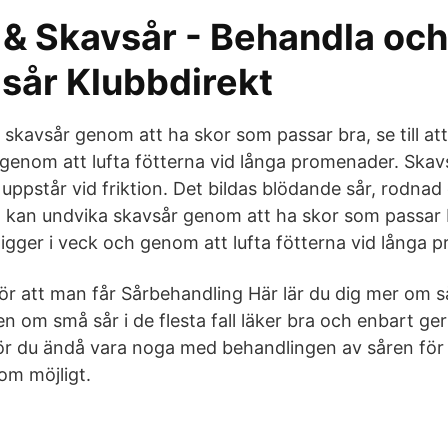
 & Skavsår - Behandla och
 sår Klubbdirekt
skavsår genom att ha skor som passar bra, se till at
h genom att lufta fötterna vid långa promenader. Skav
pstår vid friktion. Det bildas blödande sår, rodnad e
kan undvika skavsår genom att ha skor som passar bra
ligger i veck och genom att lufta fötterna vid långa 
ör att man får Sårbehandling Här lär du dig mer om s
n om små sår i de flesta fall läker bra och enbart ger
bör du ändå vara noga med behandlingen av såren för 
om möjligt.