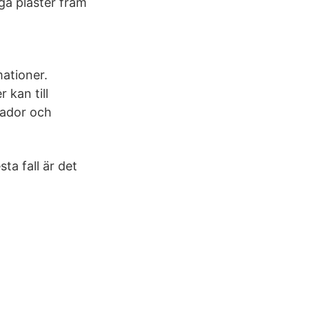
nga plåster fram
mationer.
 kan till
kador och
ta fall är det