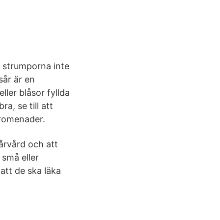
t strumporna inte
sår är en
ller blåsor fyllda
, se till att
promenader.
årvård och att
 små eller
att de ska läka