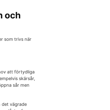
n och
er som trivs när
ov att förtydliga
xempelvis skärsår,
öppna sår men
m det vägrade