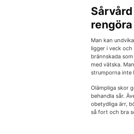
Sårvård
rengöra
Man kan undvika 
ligger i veck oc
brännskada som up
med vätska. Man 
strumporna inte 
Olämpliga skor g
behandla sår. Äve
obetydliga ärr, 
så fort och bra s