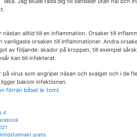
läka. Jag skulle råda dig till sandaler utan häl och i
kt.
 nästan alltid till en inflammation. Orsaker till inflam
n vanligaste orsaken till inflammationer. Andra orsaker
ot av följande: skador på kroppen, till exempel sårs
sår kan bli infekterat.
 på virus som angriper näsan och svalget och i de fles
 ligger bakom infektionen.
on förrän båset är tomt
s 4
acebook
021
mtidsfullmakt gratis