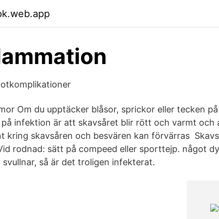
pk.web.app
flammation
fotkomplikationer
or Om du upptäcker blåsor, sprickor eller tecken på 
på infektion är att skavsåret blir rött och varmt och a
nt kring skavsåren och besvären kan förvärras Skavs
 Vid rodnad: sätt på compeed eller sporttejp. något d
 svullnar, så är det troligen infekterat.