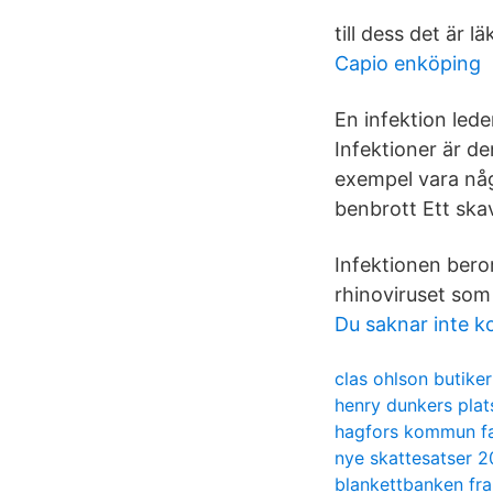
till dess det är lä
Capio enköping
En infektion leder
Infektioner är de
exempel vara någ
benbrott Ett skav
Infektionen beror
rhinoviruset som
Du saknar inte k
clas ohlson butiker
henry dunkers plat
hagfors kommun f
nye skattesatser 2
blankettbanken fra