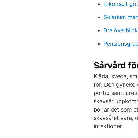
It konsult gö
Solarium man
Bra överblic
Pensionsgru
Sårvård fö
Klåda, sveda, smä
för. Den gynekol
portio samt uret
skavsår uppkommer
börjar det som ett
skavsåret vara, o
infektioner.