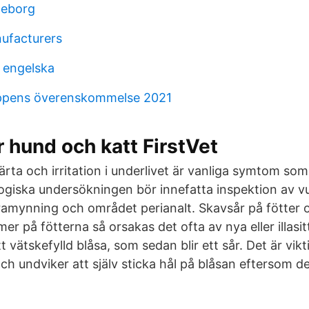
teborg
ufacturers
k engelska
ppens överenskommelse 2021
r hund och katt FirstVet
rta och irritation i underlivet är vanliga symtom som
ogiska undersökningen bör innefatta inspektion av v
ramynning och området perianalt. Skavsår på fötter o
 på fötterna så orsakas det ofta av nya eller illasit
 vätskefylld blåsa, som sedan blir ett sår. Det är vikti
ch undviker att själv sticka hål på blåsan eftersom de