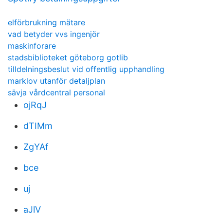
elförbrukning mätare
vad betyder vvs ingenjör
maskinforare
stadsbiblioteket göteborg gotlib
tilldelningsbeslut vid offentlig upphandling
marklov utanför detaljplan
sävja vårdcentral personal
ojRqJ
dTIMm
ZgYAf
bce
uj
aJlV